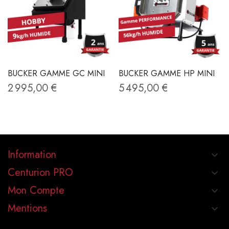
BUCKER GAMME GC MINI
BUCKER GAMME HP MINI
2 995,00 €
5 495,00 €
Information
keyboard_arrow_down
Centurion PRO
keyboard_arrow_down
Mon Compte
keyboard_arrow_down
Mentions
keyboard_arrow_down