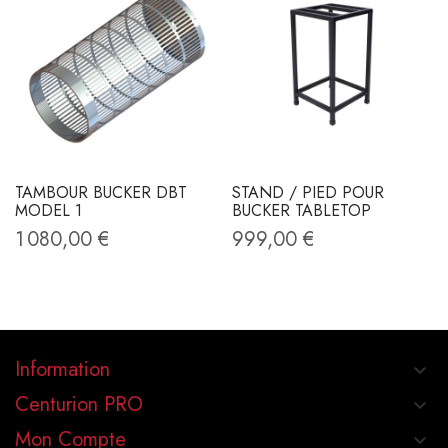
TAMBOUR BUCKER DBT
STAND / PIED POUR
MODEL 1
BUCKER TABLETOP
1 080,00 €
999,00 €
Information
keyboard_arrow_down
Centurion PRO
keyboard_arrow_down
Mon Compte
keyboard_arrow_down