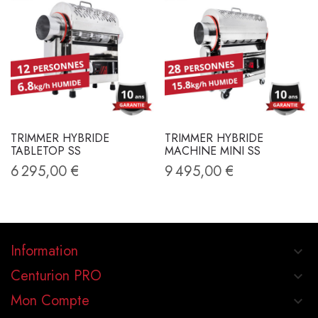
TRIMMER HYBRIDE
TRIMMER HYBRIDE
TABLETOP SS
MACHINE MINI SS
6 295,00 €
9 495,00 €
Information
keyboard_arrow_down
Centurion PRO
keyboard_arrow_down
Mon Compte
keyboard_arrow_down