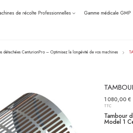
chines de récolte Professionnelles
Gamme médicale GMP
es détachées CenturionPro – Optimisez la longévité de vos machines
T
TAMBOUR
1 080,00 €
TTC
Tambour d
Model 1
Ce